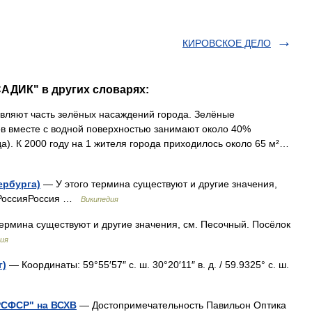
КИРОВСКОЕ ДЕЛО
АДИК" в других словарях:
вляют часть зелёных насаждений города. Зелёные
ов вместе с водной поверхностью занимают около 40%
а). К 2000 году на 1 жителя города приходилось около 65 м²…
ербурга)
— У этого термина существуют и другие значения,
а РоссияРоссия …
Википедия
ермина существуют и другие значения, см. Песочный. Посёлок
ия
г)
— Координаты: 59°55′57″ с. ш. 30°20′11″ в. д. / 59.9325° с. ш.
РСФСР" на ВСХВ
— Достопримечательность Павильон Оптика