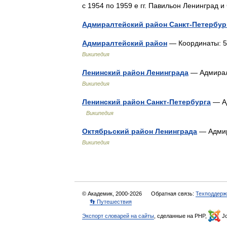
с 1954 по 1959 е гг. Павильон Ленингра
Адмиралтейский район Санкт-Петербур
Адмиралтейский район
— Координаты: 59°
Википедия
Ленинский район Ленинграда
— Адмирал
Википедия
Ленинский район Санкт-Петербурга
— Ад
Википедия
Октябрьский район Ленинграда
— Адмир
Википедия
© Академик, 2000-2026
Обратная связь:
Техподдерж
👣 Путешествия
Экспорт словарей на сайты
, сделанные на PHP,
Jo