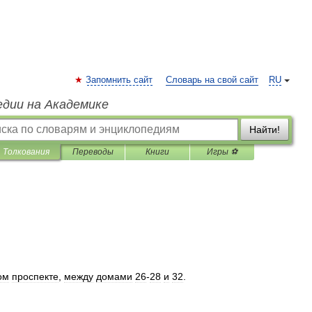
Запомнить сайт
Словарь на свой сайт
RU
едии на Академике
Найти!
Толкования
Переводы
Книги
Игры ⚽
ом
проспекте
,
между
домами
26
-
28
и
32
.