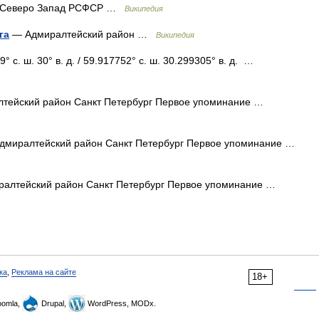
д и Северо Запад РСФСР …
Википедия
га
— Адмиралтейский район …
Википедия
 с. ш. 30° в. д. / 59.917752° с. ш. 30.299305° в. д. …
тейский район Санкт Петербург Первое упоминание …
миралтейский район Санкт Петербург Первое упоминание …
алтейский район Санкт Петербург Первое упоминание …
ка
,
Реклама на сайте
18+
omla,
Drupal,
WordPress, MODx.