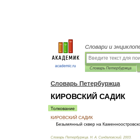
Словари и энциклоп
academic.ru
Словарь Петербуржца
Словарь Петербуржца
КИРОВСКИЙ САДИК
Толкование
КИРОВСКИЙ
САДИК
Безымянный
сквер
на
Каменноостровск
Словарь
Петербуржца
.
Н
.
А
.
Синдаловский
.
2003
.